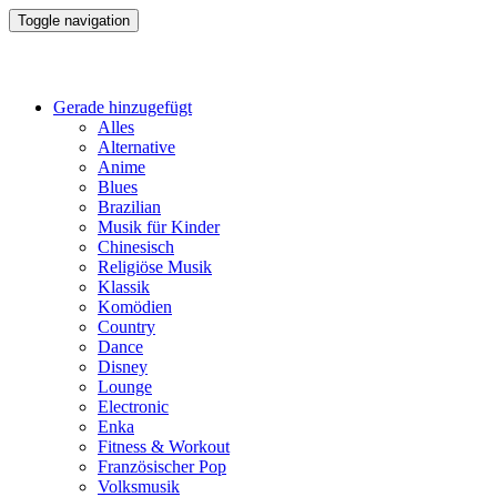
Toggle navigation
Gerade hinzugefügt
Alles
Alternative
Anime
Blues
Brazilian
Musik für Kinder
Chinesisch
Religiöse Musik
Klassik
Komödien
Country
Dance
Disney
Lounge
Electronic
Enka
Fitness & Workout
Französischer Pop
Volksmusik