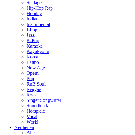
Schlager
Hip-Hop Rap
Holiday
Indian
Instrumental
J-Pop
Jazz
K-Pop
Karaoke
Kayokyoku
Korean
Latino
New Age
Opern
Pop
RnB Soul
Reggae
Rock
Singer Songwriter
Soundtrack
Hörspiele
Vocal
World
Neuheiten
Alles